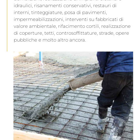
idraulici, risanamenti conservativi, restauri di
interni, tinteggiature, posa di pavimenti,
impermeabilizzazioni, interventi su fabbricati di
valore ambientale, rifacimento cortili, realizzazione
di coperture, tetti, controsoffittature, strade, opere
pubbliche e molto altro ancora.