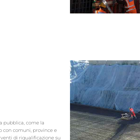
zia pubblica, come la
do con comuni, province e
venti di riqualificazione su