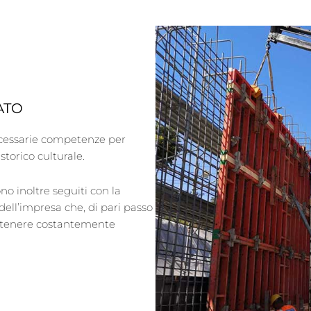
ATO
ecessarie competenze per
storico culturale.
no inoltre seguiti con la
ell’impresa che, di pari passo
antenere costantemente